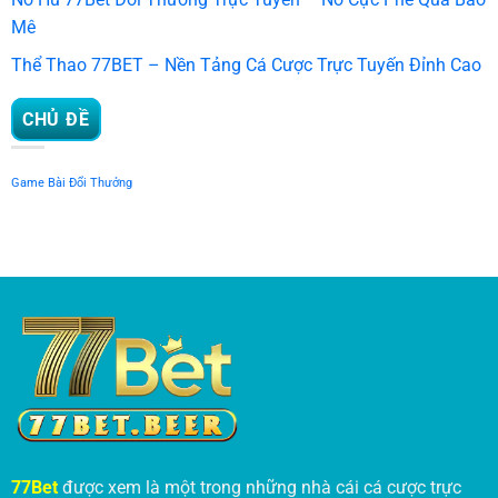
Mê
Thể Thao 77BET – Nền Tảng Cá Cược Trực Tuyến Đỉnh Cao
CHỦ ĐỀ
Game Bài Đổi Thưởng
77Bet
được xem là một trong những nhà cái cá cược trực