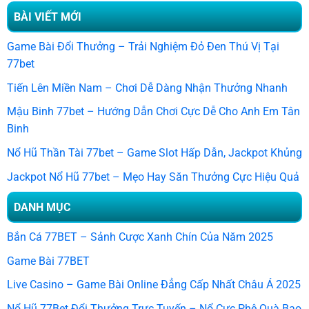
BÀI VIẾT MỚI
Game Bài Đổi Thưởng – Trải Nghiệm Đỏ Đen Thú Vị Tại
77bet
Tiến Lên Miền Nam – Chơi Dễ Dàng Nhận Thưởng Nhanh
Mậu Binh 77bet – Hướng Dẫn Chơi Cực Dễ Cho Anh Em Tân
Binh
Nổ Hũ Thần Tài 77bet – Game Slot Hấp Dẫn, Jackpot Khủng
Jackpot Nổ Hũ 77bet – Mẹo Hay Săn Thưởng Cực Hiệu Quả
DANH MỤC
Bắn Cá 77BET – Sảnh Cược Xanh Chín Của Năm 2025
Game Bài 77BET
Live Casino – Game Bài Online Đẳng Cấp Nhất Châu Á 2025
Nổ Hũ 77Bet Đổi Thưởng Trực Tuyến – Nổ Cực Phê Quà Bao