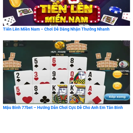
Tiến Lên Miền Nam – Chơi Dễ Dàng Nhận Thưởng Nhanh
Mậu Binh 77bet – Hướng Dẫn Chơi Cực Dễ Cho Anh Em Tân Binh