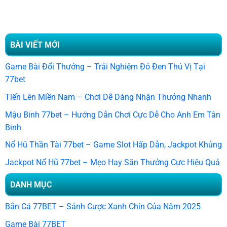
báu trên đại dương xanh
Nếu Zombie Party phù hợp với những cược thủ yêu sự
hướng ngoại, sôi nổi. Thì tựa game này, lại càng không thể
bỏ lỡ với những anh em nào đam mê ngao du, khám phá
BÀI VIẾT MỚI
và thách thức mạo hiểm. Lấy cảm hứng từ những cuộc
Game Bài Đổi Thưởng – Trải Nghiệm Đỏ Đen Thú Vị Tại
truy tìm kho báu giữa những đại dương bao la rộng lớn,
77bet
chắc chắn sẽ không làm anh em cảm thấy thất vọng.
Tiến Lên Miền Nam – Chơi Dễ Dàng Nhận Thưởng Nhanh
Mậu Binh 77bet – Hướng Dẫn Chơi Cực Dễ Cho Anh Em Tân
Binh
Nổ Hũ Thần Tài 77bet – Game Slot Hấp Dẫn, Jackpot Khủng
Jackpot Nổ Hũ 77bet – Mẹo Hay Săn Thưởng Cực Hiệu Quả
DANH MỤC
Bắn Cá 77BET – Sảnh Cược Xanh Chín Của Năm 2025
Các sản phẩm slots đổi thưởng người chơi nên tham gia
Game Bài 77BET