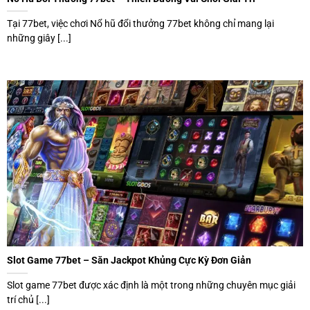
Đây là một trong những siêu phẩm đình đám tại nhà cái
Tại 77bet, việc chơi Nổ hũ đổi thưởng 77bet không chỉ mang lại
mà bài viết muốn giới thiệu cho anh em. Tựa game này sẽ
những giây [...]
đưa người chơi tiếp cận gần hơn với văn hóa Trung Hoa.
Với chủ đạo là loài dơi thiện xảo, kết hợp với âm thanh
chân thực, giao diện sinh động. Chắc chắn anh em sẽ có
những trải nghiệm khó quên tại tựa game này.
Zombie party – vũ trụ điên rồ của xác sống
Nếu anh em là người hướng ngoại, ưa thích các cuộc chơi,
bữa tiệc ồn ào, thì không thể bỏ qua tựa game này. Ngay từ
những giây phút đầu tiên, anh em đã được hòa nhập ngay
vào một bữa tiệc Zombie đầy màu sắc, sinh động nhưng
chứa đầy thử thách và kịch tính tới căng thẳng. Sản phẩm
game này có rất nhiều mức độ, anh em có thể thoải mái
Slot Game 77bet – Săn Jackpot Khủng Cực Kỳ Đơn Giản
lựa chọn theo ý muốn của bản thân.
Slot game 77bet được xác định là một trong những chuyên mục giải
Giương buồm cùng wild đạo tặc – hành trình đi tìm kho
trí chủ [...]