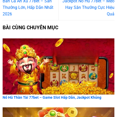
Bắn Cá Ăn Xu 77bet – Săn
Jackpot Nổ Hũ 77bet – Mẹo
Thưởng Lớn, Hấp Dẫn Nhất
Hay Săn Thưởng Cực Hiệu
2026
Quả
BÀI CÙNG CHUYÊN MỤC
Nổ Hũ Thần Tài 77bet – Game Slot Hấp Dẫn, Jackpot Khủng