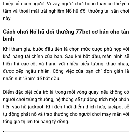
thiệp của con người. Vì vậy, người chơi hoàn toàn có thể yên
tâm và thoải mái trải nghiệm Nổ hũ đổi thưởng tại sân chơi
này.
Cách chơi Nổ hũ đổi thưởng 77bet cơ bản cho tân
binh
Khi tham gia, bước đầu tiên là chọn mức cược phù hợp với
khả năng tài chính của bạn. Sau khi bắt đầu, màn hình sẽ
hiển thị các cột và hàng với nhiều biểu tượng khác nhau,
được xếp ngẫu nhiên. Công việc của bạn chỉ đơn giản là
nhấn nút “Spin” để bắt đầu.
Điểm đặc biệt của trò là trong mỗi vòng quay, nếu không có
người chơi trúng thưởng, hệ thống sẽ tự động trích một phần
tiền vào hũ jackpot. Khi đến thời điểm thích hợp, jackpot sẽ
tự động phát nổ và trao thưởng cho người chơi may mắn với
tổng giá trị lên tới hàng tỷ đồng.