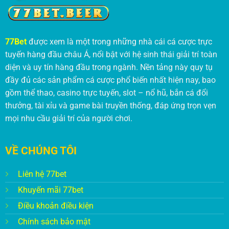
77Bet
được xem là một trong những nhà cái cá cược trực
tuyến hàng đầu châu Á, nổi bật với hệ sinh thái giải trí toàn
diện và uy tín hàng đầu trong ngành. Nền tảng này quy tụ
đầy đủ các sản phẩm cá cược phổ biến nhất hiện nay, bao
gồm thể thao, casino trực tuyến, slot – nổ hũ, bắn cá đổi
thưởng, tài xỉu và game bài truyền thống, đáp ứng trọn vẹn
mọi nhu cầu giải trí của người chơi.
VỀ CHÚNG TÔI
Liên hệ 77bet
Khuyến mãi 77bet
Điều khoản điều kiện
Chính sách bảo mật