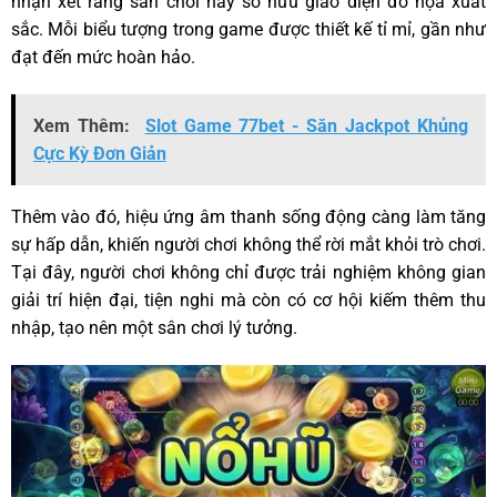
nhận xét rằng sân chơi này sở hữu giao diện đồ họa xuất
sắc. Mỗi biểu tượng trong game được thiết kế tỉ mỉ, gần như
đạt đến mức hoàn hảo.
Xem Thêm:
Slot Game 77bet - Săn Jackpot Khủng
Cực Kỳ Đơn Giản
Thêm vào đó, hiệu ứng âm thanh sống động càng làm tăng
sự hấp dẫn, khiến người chơi không thể rời mắt khỏi trò chơi.
Tại đây, người chơi không chỉ được trải nghiệm không gian
giải trí hiện đại, tiện nghi mà còn có cơ hội kiếm thêm thu
nhập, tạo nên một sân chơi lý tưởng.