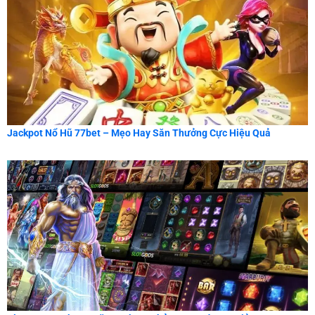
Jackpot Nổ Hũ 77bet – Mẹo Hay Săn Thưởng Cực Hiệu Quả