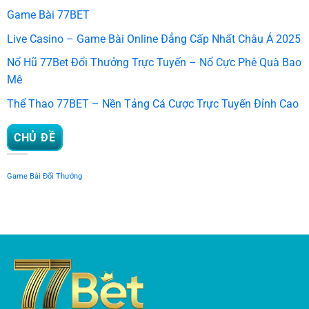
Game Bài 77BET
Live Casino – Game Bài Online Đẳng Cấp Nhất Châu Á 2025
Nổ Hũ 77Bet Đổi Thưởng Trực Tuyến – Nổ Cực Phê Quà Bao
Mê
Thể Thao 77BET – Nền Tảng Cá Cược Trực Tuyến Đỉnh Cao
CHỦ ĐỀ
Game Bài Đổi Thưởng