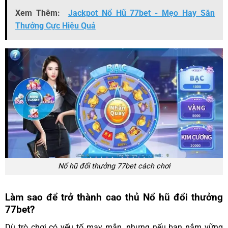
Xem Thêm:
Jackpot Nổ Hũ 77bet - Mẹo Hay Săn
Thưởng Cực Hiệu Quả
Nổ hũ đổi thưởng 77bet cách chơi
Làm sao để trở thành cao thủ Nổ hũ đổi thưởng
77bet?
Dù trò chơi có yếu tố may mắn, nhưng nếu bạn nắm vững