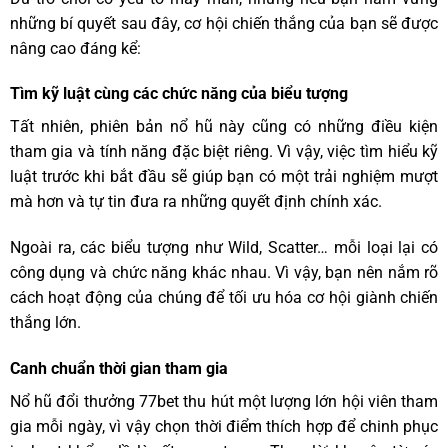
những bí quyết sau đây, cơ hội chiến thắng của bạn sẽ được
nâng cao đáng kể:
Tìm kỹ luật cùng các chức năng của biểu tượng
Tất nhiên, phiên bản nổ hũ này cũng có những điều kiện
tham gia và tính năng đặc biệt riêng. Vì vậy, việc tìm hiểu kỹ
luật trước khi bắt đầu sẽ giúp bạn có một trải nghiệm mượt
mà hơn và tự tin đưa ra những quyết định chính xác.
Ngoài ra, các biểu tượng như Wild, Scatter… mỗi loại lại có
công dụng và chức năng khác nhau. Vì vậy, bạn nên nắm rõ
cách hoạt động của chúng để tối ưu hóa cơ hội giành chiến
thắng lớn.
Canh chuẩn thời gian tham gia
Nổ hũ đổi thưởng 77bet thu hút một lượng lớn hội viên tham
gia mỗi ngày, vì vậy chọn thời điểm thích hợp để chinh phục